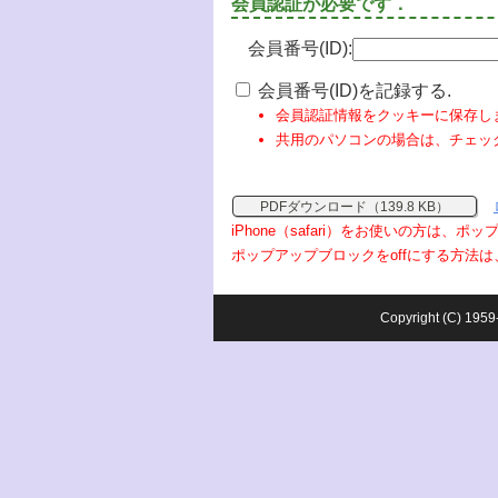
会員認証が必要です．
会員番号(ID):
会員番号(ID)を記録する.
会員認証情報をクッキーに保存し
共用のパソコンの場合は、チェッ
PDFダウンロード（139.8 KB）
iPhone（safari）をお使いの方は、
ポップアップブロックをoffにする方法は
Copyright (C) 1