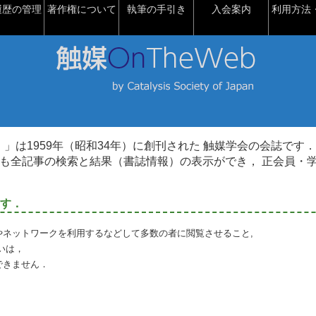
履歴の管理
著作権について
執筆の手引き
入会案内
利用方法・
talysis）」は1959年（昭和34年）に創刊された 触媒学会の会誌です．
も全記事の検索と結果（書誌情報）の表示ができ， 正会員・
す．
やネットワークを利用するなどして多数の者に閲覧させること,
いは，
できません．