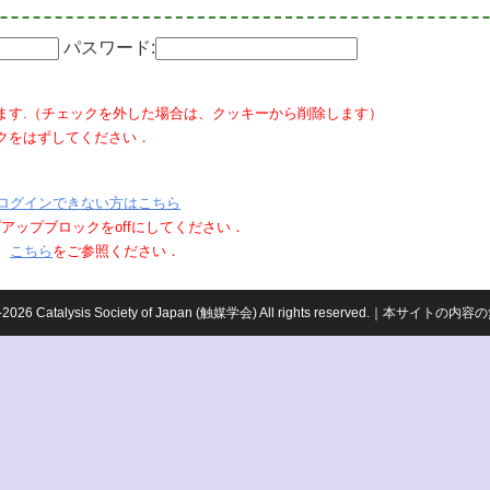
パスワード:
ます.（チェックを外した場合は、クッキーから削除します）
クをはずしてください．
ログインできない方はこちら
ポップアップブロックをoffにしてください．
、
こちら
をご参照ください．
959-2026 Catalysis Society of Japan (触媒学会) All rights reserved.｜本