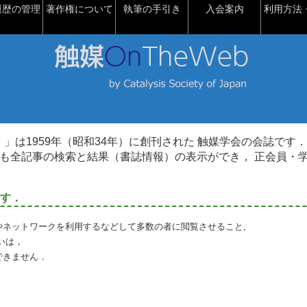
履歴の管理
著作権について
執筆の手引き
入会案内
利用方法・
talysis）」は1959年（昭和34年）に創刊された 触媒学会の会誌です．
も全記事の検索と結果（書誌情報）の表示ができ， 正会員・
す．
やネットワークを利用するなどして多数の者に閲覧させること,
いは，
できません．