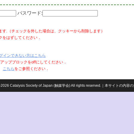
パスワード:
ます.（チェックを外した場合は、クッキーから削除します）
クをはずしてください．
グインできない方はこちら
ポップアップブロックをoffにしてください．
、
こちら
をご参照ください．
959-2026 Catalysis Society of Japan (触媒学会) All rights reserved.｜本