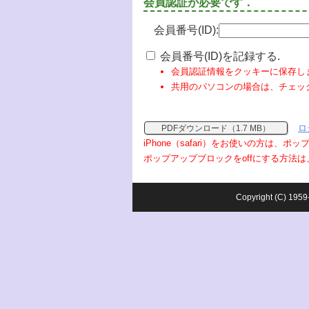
会員認証が必要です．
会員番号(ID):
会員番号(ID)を記録する.
会員認証情報をクッキーに保存し
共用のパソコンの場合は、チェッ
ロ
PDFダウンロード（1.7 MB）
iPhone（safari）をお使いの方は、
ポップアップブロックをoffにする方法は
Copyright (C) 1