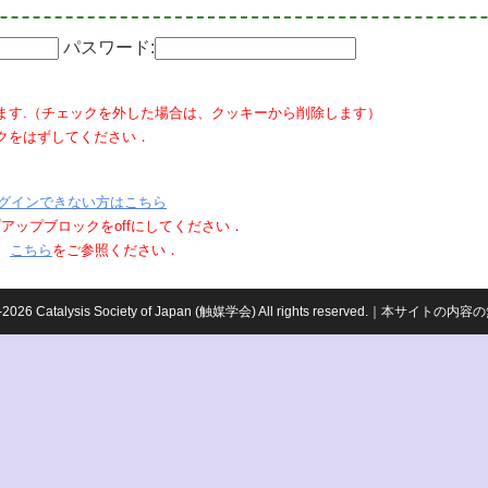
パスワード:
ます.（チェックを外した場合は、クッキーから削除します）
クをはずしてください．
グインできない方はこちら
ポップアップブロックをoffにしてください．
、
こちら
をご参照ください．
959-2026 Catalysis Society of Japan (触媒学会) All rights reserved.｜本