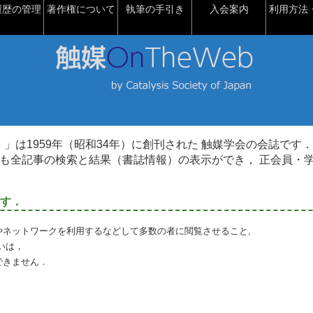
履歴の管理
著作権について
執筆の手引き
入会案内
利用方法・
talysis）」は1959年（昭和34年）に創刊された 触媒学会の会誌です．
も全記事の検索と結果（書誌情報）の表示ができ， 正会員・
す．
やネットワークを利用するなどして多数の者に閲覧させること,
いは，
できません．