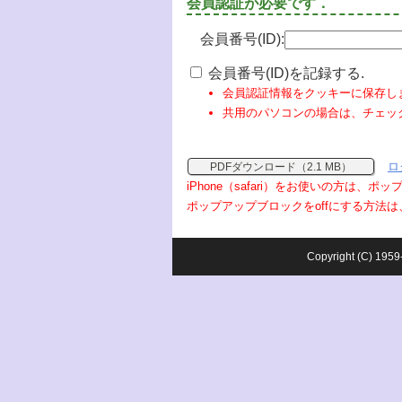
会員認証が必要です．
会員番号(ID):
会員番号(ID)を記録する.
会員認証情報をクッキーに保存し
共用のパソコンの場合は、チェッ
ロ
PDFダウンロード（2.1 MB）
iPhone（safari）をお使いの方は、
ポップアップブロックをoffにする方法は
Copyright (C) 1