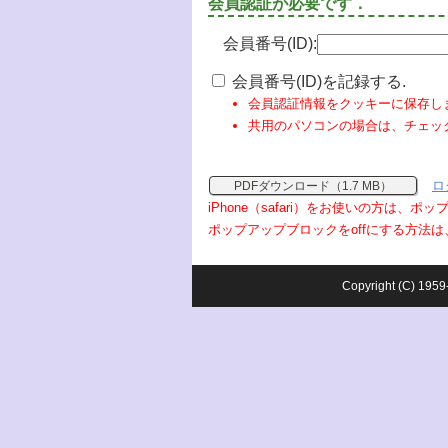
会員認証が必要です．
会員番号(ID):
会員番号(ID)を記録する.
会員認証情報をクッキーに保存し
共用のパソコンの場合は、チェッ
ロ
PDFダウンロード（1.7 MB）
iPhone（safari）をお使いの方は、
ポップアップブロックをoffにする方法は
Copyright (C) 1