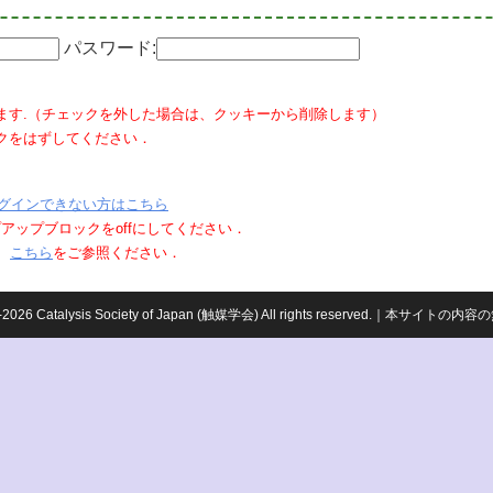
パスワード:
ます.（チェックを外した場合は、クッキーから削除します）
クをはずしてください．
グインできない方はこちら
ポップアップブロックをoffにしてください．
、
こちら
をご参照ください．
959-2026 Catalysis Society of Japan (触媒学会) All rights reserved.｜本