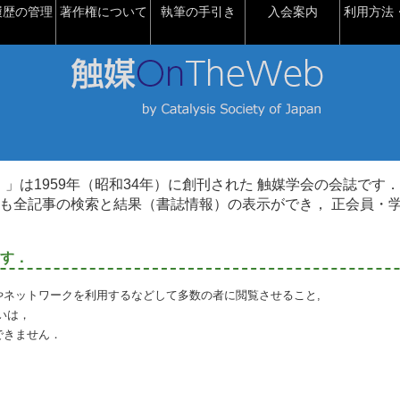
履歴の管理
著作権について
執筆の手引き
入会案内
利用方法・
talysis）」は1959年（昭和34年）に創刊された 触媒学会の会誌です．
も全記事の検索と結果（書誌情報）の表示ができ， 正会員・
す．
やネットワークを利用するなどして多数の者に閲覧させること,
いは，
できません．