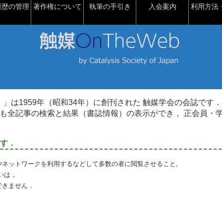
履歴の管理
著作権について
執筆の手引き
入会案内
利用方法・
talysis）」は1959年（昭和34年）に創刊された 触媒学会の会誌です．
も全記事の検索と結果（書誌情報）の表示ができ， 正会員・
す．
やネットワークを利用するなどして多数の者に閲覧させること,
いは，
できません．