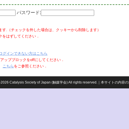
パスワード:
ます.（チェックを外した場合は、クッキーから削除します）
クをはずしてください．
ログインできない方はこちら
ポップアップブロックをoffにしてください．
、
こちら
をご参照ください．
959-2026 Catalysis Society of Japan (触媒学会) All rights reserved.｜本