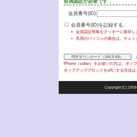
会員認証が必要です．
会員番号(ID):
会員番号(ID)を記録する.
会員認証情報をクッキーに保存し
共用のパソコンの場合は、チェッ
PDFダウンロード（346.9 KB）
iPhone（safari）をお使いの方は、
ポップアップブロックをoffにする方法は
Copyright (C) 1