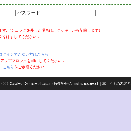
パスワード:
ます.（チェックを外した場合は、クッキーから削除します）
クをはずしてください．
ログインできない方はこちら
ポップアップブロックをoffにしてください．
、
こちら
をご参照ください．
959-2026 Catalysis Society of Japan (触媒学会) All rights reserved.｜本