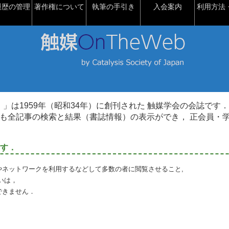
履歴の管理
著作権について
執筆の手引き
入会案内
利用方法・
talysis）」は1959年（昭和34年）に創刊された 触媒学会の会誌です．
も全記事の検索と結果（書誌情報）の表示ができ， 正会員・
す．
やネットワークを利用するなどして多数の者に閲覧させること,
いは，
できません．