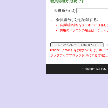
会員認証が必要です．
会員番号(ID):
会員番号(ID)を記録する.
会員認証情報をクッキーに保存し
共用のパソコンの場合は、チェッ
PDFダウンロード（253.8 KB）
iPhone（safari）をお使いの方は、
ポップアップブロックをoffにする方法は
Copyright (C) 1