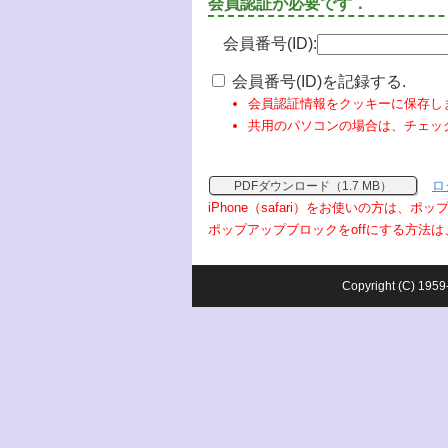
会員認証が必要です．
会員番号(ID):
会員番号(ID)を記録する.
会員認証情報をクッキーに保存し
共用のパソコンの場合は、チェッ
ロ
PDFダウンロード（1.7 MB）
iPhone（safari）をお使いの方は、
ポップアップブロックをoffにする方法は
Copyright (C) 1