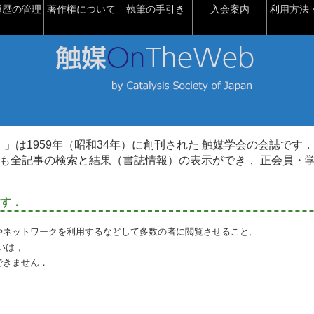
履歴の管理
著作権について
執筆の手引き
入会案内
利用方法・
talysis）」は1959年（昭和34年）に創刊された 触媒学会の会誌です．
も全記事の検索と結果（書誌情報）の表示ができ， 正会員・
す．
やネットワークを利用するなどして多数の者に閲覧させること,
いは，
できません．