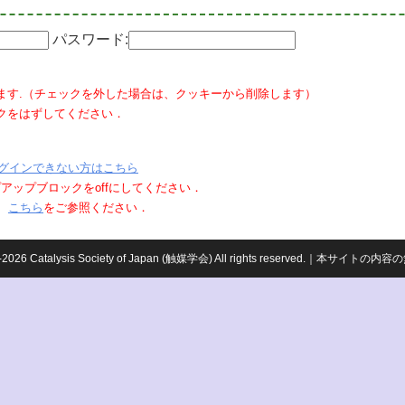
パスワード:
ます.（チェックを外した場合は、クッキーから削除します）
クをはずしてください．
グインできない方はこちら
ポップアップブロックをoffにしてください．
、
こちら
をご参照ください．
959-2026 Catalysis Society of Japan (触媒学会) All rights reserved.｜本