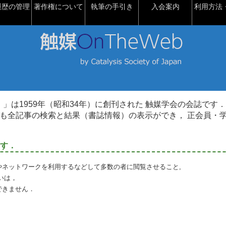
履歴の管理
著作権について
執筆の手引き
入会案内
利用方法・
talysis）」は1959年（昭和34年）に創刊された 触媒学会の会誌です．
も全記事の検索と結果（書誌情報）の表示ができ， 正会員・
す．
やネットワークを利用するなどして多数の者に閲覧させること,
いは，
できません．