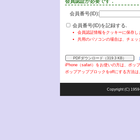
会員認証が必要です．
会員番号(ID):
会員番号(ID)を記録する.
会員認証情報をクッキーに保存し
共用のパソコンの場合は、チェッ
PDFダウンロード（319.3 KB）
iPhone（safari）をお使いの方は、
ポップアップブロックをoffにする方法は
Copyright (C) 1