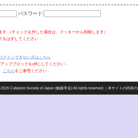
パスワード:
ます.（チェックを外した場合は、クッキーから削除します）
クをはずしてください．
ログインできない方はこちら
ポップアップブロックをoffにしてください．
、
こちら
をご参照ください．
959-2026 Catalysis Society of Japan (触媒学会) All rights reserved.｜本