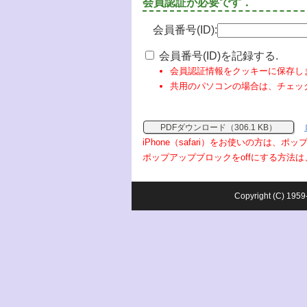
会員認証が必要です．
会員番号(ID):
会員番号(ID)を記録する.
会員認証情報をクッキーに保存し
共用のパソコンの場合は、チェッ
PDFダウンロード（306.1 KB）
iPhone（safari）をお使いの方は、
ポップアップブロックをoffにする方法は
Copyright (C) 1