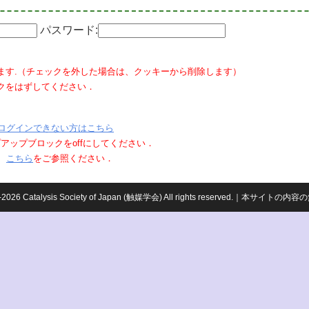
パスワード:
ます.（チェックを外した場合は、クッキーから削除します）
クをはずしてください．
ログインできない方はこちら
ポップアップブロックをoffにしてください．
、
こちら
をご参照ください．
959-2026 Catalysis Society of Japan (触媒学会) All rights reserved.｜本