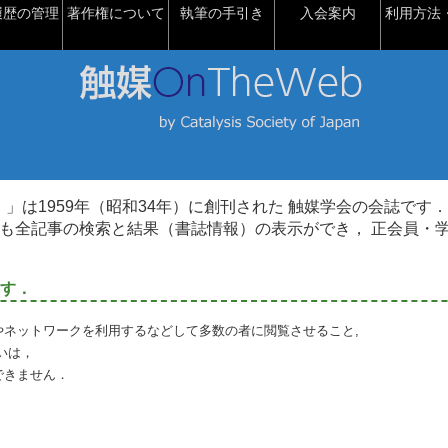
履歴の管理
著作権について
執筆の手引き
入会案内
利用方法・
talysis）」は1959年（昭和34年）に創刊された 触媒学会の会誌です．
も全記事の検索と結果（書誌情報）の表示ができ， 正会員・
す．
やネットワークを利用するなどして多数の者に閲覧させること,
いは，
できません．