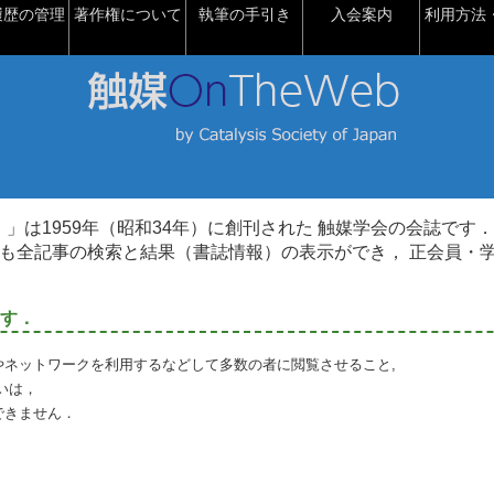
履歴の管理
著作権について
執筆の手引き
入会案内
利用方法・
talysis）」は1959年（昭和34年）に創刊された 触媒学会の会誌です．
も全記事の検索と結果（書誌情報）の表示ができ， 正会員・
す．
やネットワークを利用するなどして多数の者に閲覧させること,
いは，
できません．