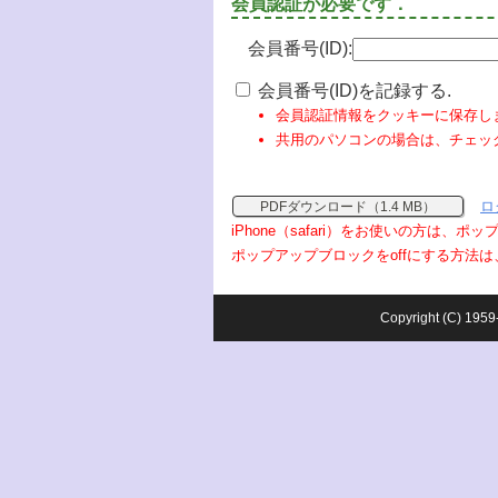
会員認証が必要です．
会員番号(ID):
会員番号(ID)を記録する.
会員認証情報をクッキーに保存し
共用のパソコンの場合は、チェッ
ロ
PDFダウンロード（1.4 MB）
iPhone（safari）をお使いの方は、
ポップアップブロックをoffにする方法は
Copyright (C) 1