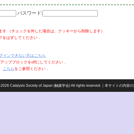
パスワード:
ます.（チェックを外した場合は、クッキーから削除します）
クをはずしてください．
グインできない方はこちら
ポップアップブロックをoffにしてください．
、
こちら
をご参照ください．
959-2026 Catalysis Society of Japan (触媒学会) All rights reserved.｜本