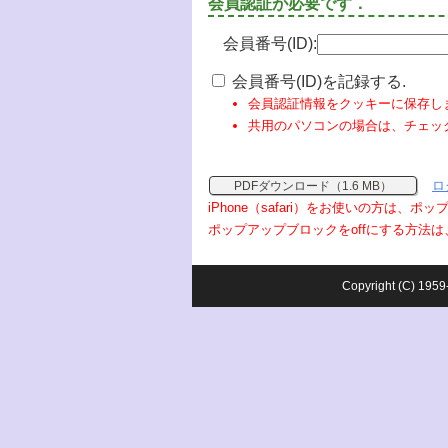
会員認証が必要です．
会員番号(ID):
会員番号(ID)を記録する.
会員認証情報をクッキーに保存し
共用のパソコンの場合は、チェッ
ロ
PDFダウンロード（1.6 MB）
iPhone（safari）をお使いの方は、
ポップアップブロックをoffにする方法は
Copyright (C) 1