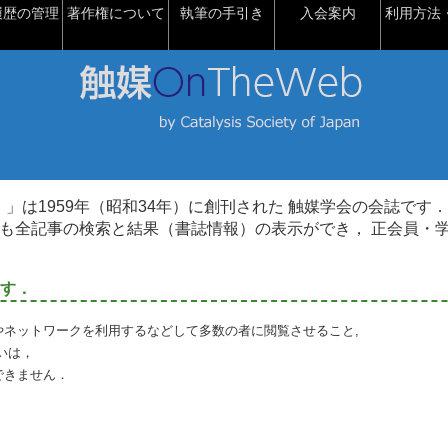
履歴の管理
著作権について
執筆の手引き
入会案内
利用方法・
talysis）」は1959年（昭和34年）に創刊された 触媒学会の会誌です．
も全記事の検索と結果（書誌情報）の表示ができ， 正会員・
す．
やネットワークを利用するなどして多数の者に閲覧させること,
いは，
できません．