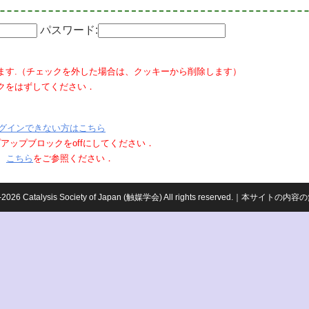
パスワード:
ます.（チェックを外した場合は、クッキーから削除します）
クをはずしてください．
グインできない方はこちら
ポップアップブロックをoffにしてください．
、
こちら
をご参照ください．
959-2026 Catalysis Society of Japan (触媒学会) All rights reserved.｜本