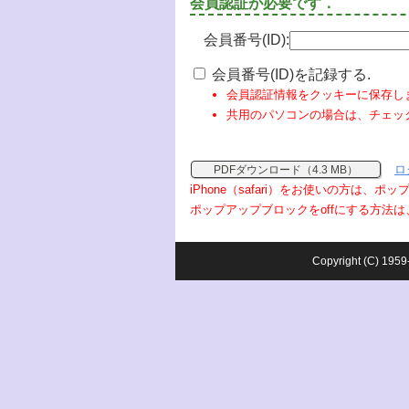
会員認証が必要です．
会員番号(ID):
会員番号(ID)を記録する.
会員認証情報をクッキーに保存し
共用のパソコンの場合は、チェッ
ロ
PDFダウンロード（4.3 MB）
iPhone（safari）をお使いの方は、
ポップアップブロックをoffにする方法は
Copyright (C) 1