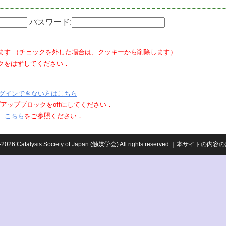
パスワード:
ます.（チェックを外した場合は、クッキーから削除します）
クをはずしてください．
グインできない方はこちら
ポップアップブロックをoffにしてください．
、
こちら
をご参照ください．
959-2026 Catalysis Society of Japan (触媒学会) All rights reserved.｜本