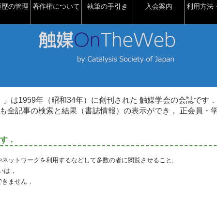
履歴の管理
著作権について
執筆の手引き
入会案内
利用方法・
talysis）」は1959年（昭和34年）に創刊された 触媒学会の会誌です．
も全記事の検索と結果（書誌情報）の表示ができ， 正会員・
す．
やネットワークを利用するなどして多数の者に閲覧させること,
いは，
できません．