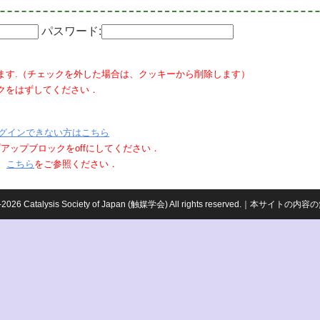
パスワード:
ます.（チェックを外した場合は、クッキーから削除します）
クをはずしてください．
グインできない方はこちら
ポップアップブロックをoffにしてください．
、
こちら
をご参照ください．
959-2026 Catalysis Society of Japan (触媒学会) All rights reserved.｜本