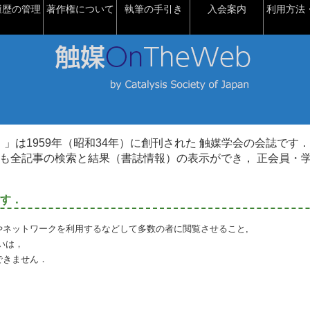
履歴の管理
著作権について
執筆の手引き
入会案内
利用方法・
talysis）」は1959年（昭和34年）に創刊された 触媒学会の会誌です．
も全記事の検索と結果（書誌情報）の表示ができ， 正会員・
す．
やネットワークを利用するなどして多数の者に閲覧させること,
いは，
できません．