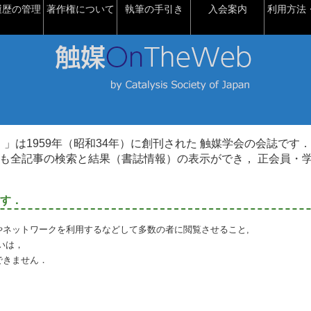
履歴の管理
著作権について
執筆の手引き
入会案内
利用方法・
talysis）」は1959年（昭和34年）に創刊された 触媒学会の会誌です．
も全記事の検索と結果（書誌情報）の表示ができ， 正会員・
す．
やネットワークを利用するなどして多数の者に閲覧させること,
いは，
できません．