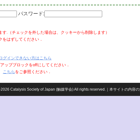
パスワード:
ます.（チェックを外した場合は、クッキーから削除します）
クをはずしてください．
ログインできない方はこちら
ポップアップブロックをoffにしてください．
、
こちら
をご参照ください．
959-2026 Catalysis Society of Japan (触媒学会) All rights reserved.｜本