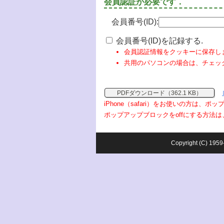
会員認証が必要です．
会員番号(ID):
会員番号(ID)を記録する.
会員認証情報をクッキーに保存し
共用のパソコンの場合は、チェッ
PDFダウンロード（362.1 KB）
iPhone（safari）をお使いの方は、
ポップアップブロックをoffにする方法は
Copyright (C) 1