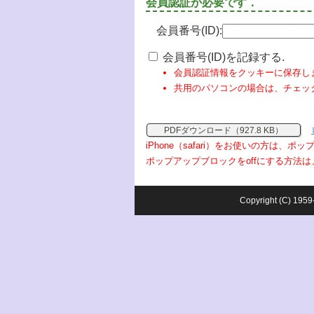
会員認証が必要です．
会員番号(ID):
会員番号(ID)を記録する.
会員認証情報をクッキーに保存し
共用のパソコンの場合は、チェッ
PDFダウンロード（927.8 KB）
iPhone（safari）をお使いの方は、
ポップアップブロックをoffにする方法は
Copyright (C) 1