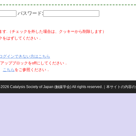
パスワード:
ます.（チェックを外した場合は、クッキーから削除します）
クをはずしてください．
ログインできない方はこちら
ポップアップブロックをoffにしてください．
、
こちら
をご参照ください．
959-2026 Catalysis Society of Japan (触媒学会) All rights reserved.｜本