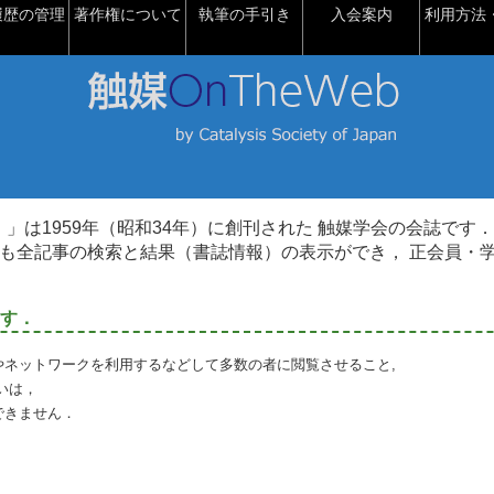
履歴の管理
著作権について
執筆の手引き
入会案内
利用方法・
talysis）」は1959年（昭和34年）に創刊された 触媒学会の会誌です．
も全記事の検索と結果（書誌情報）の表示ができ， 正会員・
す．
やネットワークを利用するなどして多数の者に閲覧させること,
いは，
できません．