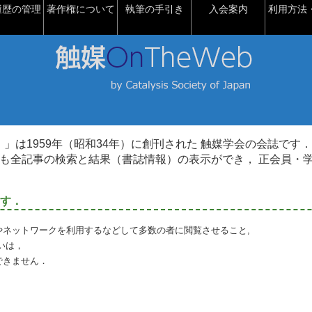
履歴の管理
著作権について
執筆の手引き
入会案内
利用方法・
talysis）」は1959年（昭和34年）に創刊された 触媒学会の会誌です．
も全記事の検索と結果（書誌情報）の表示ができ， 正会員・
す．
やネットワークを利用するなどして多数の者に閲覧させること,
いは，
できません．