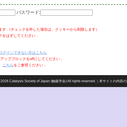
パスワード:
ます.（チェックを外した場合は、クッキーから削除します）
クをはずしてください．
ログインできない方はこちら
ポップアップブロックをoffにしてください．
、
こちら
をご参照ください．
959-2026 Catalysis Society of Japan (触媒学会) All rights reserved.｜本