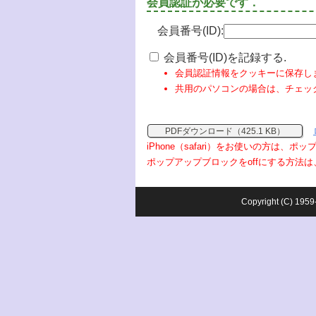
会員認証が必要です．
会員番号(ID):
会員番号(ID)を記録する.
会員認証情報をクッキーに保存し
共用のパソコンの場合は、チェッ
PDFダウンロード（425.1 KB）
iPhone（safari）をお使いの方は、
ポップアップブロックをoffにする方法は
Copyright (C) 1