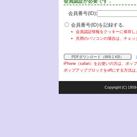
会員認証が必要です．
会員番号(ID):
会員番号(ID)を記録する.
会員認証情報をクッキーに保存し
共用のパソコンの場合は、チェッ
PDFダウンロード（869.1 KB）
iPhone（safari）をお使いの方は、
ポップアップブロックをoffにする方法は
Copyright (C) 1