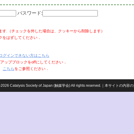
パスワード:
ます.（チェックを外した場合は、クッキーから削除します）
クをはずしてください．
ログインできない方はこちら
ポップアップブロックをoffにしてください．
、
こちら
をご参照ください．
959-2026 Catalysis Society of Japan (触媒学会) All rights reserved.｜本