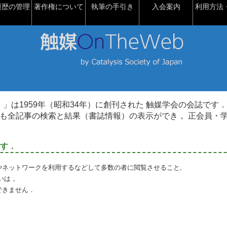
履歴の管理
著作権について
執筆の手引き
入会案内
利用方法・
talysis）」は1959年（昭和34年）に創刊された 触媒学会の会誌です．
も全記事の検索と結果（書誌情報）の表示ができ， 正会員・
す．
やネットワークを利用するなどして多数の者に閲覧させること,
いは，
できません．