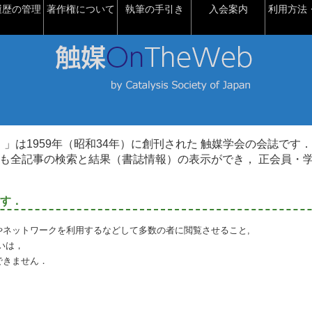
履歴の管理
著作権について
執筆の手引き
入会案内
利用方法・
talysis）」は1959年（昭和34年）に創刊された 触媒学会の会誌です．
も全記事の検索と結果（書誌情報）の表示ができ， 正会員・
す．
やネットワークを利用するなどして多数の者に閲覧させること,
いは，
できません．