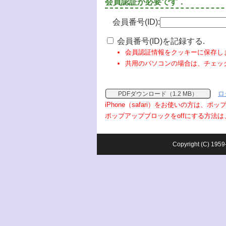
会員認証が必要です．
会員番号(ID):
会員番号(ID)を記録する.
会員認証情報をクッキーに保存し
共用のパソコンの場合は、チェッ
ロ
PDFダウンロード（1.2 MB）
iPhone（safari）をお使いの方は、
ポップアップブロックをoffにする方法は
Copyright (C) 1