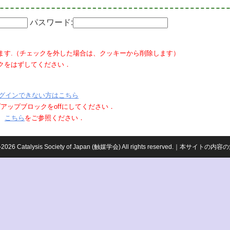
パスワード:
ます.（チェックを外した場合は、クッキーから削除します）
クをはずしてください．
グインできない方はこちら
ポップアップブロックをoffにしてください．
、
こちら
をご参照ください．
959-2026 Catalysis Society of Japan (触媒学会) All rights reserved.｜本