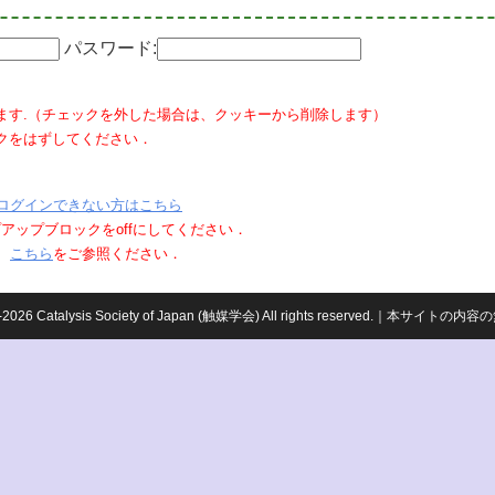
パスワード:
ます.（チェックを外した場合は、クッキーから削除します）
クをはずしてください．
ログインできない方はこちら
ポップアップブロックをoffにしてください．
、
こちら
をご参照ください．
959-2026 Catalysis Society of Japan (触媒学会) All rights reserved.｜本