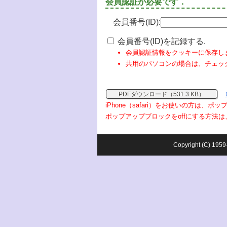
会員認証が必要です．
会員番号(ID):
会員番号(ID)を記録する.
会員認証情報をクッキーに保存し
共用のパソコンの場合は、チェッ
PDFダウンロード（531.3 KB）
iPhone（safari）をお使いの方は、
ポップアップブロックをoffにする方法は
Copyright (C) 1