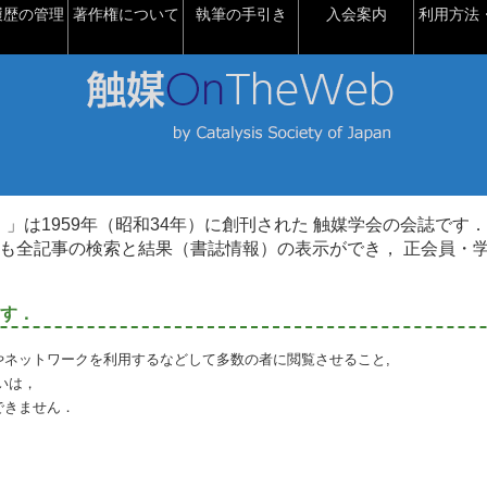
履歴の管理
著作権について
執筆の手引き
入会案内
利用方法・
talysis）」は1959年（昭和34年）に創刊された 触媒学会の会誌です．
も全記事の検索と結果（書誌情報）の表示ができ， 正会員・
す．
やネットワークを利用するなどして多数の者に閲覧させること,
いは，
できません．