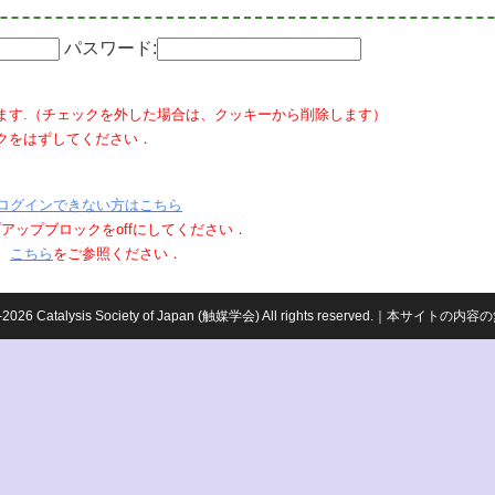
パスワード:
ます.（チェックを外した場合は、クッキーから削除します）
クをはずしてください．
ログインできない方はこちら
ポップアップブロックをoffにしてください．
、
こちら
をご参照ください．
959-2026 Catalysis Society of Japan (触媒学会) All rights reserved.｜本