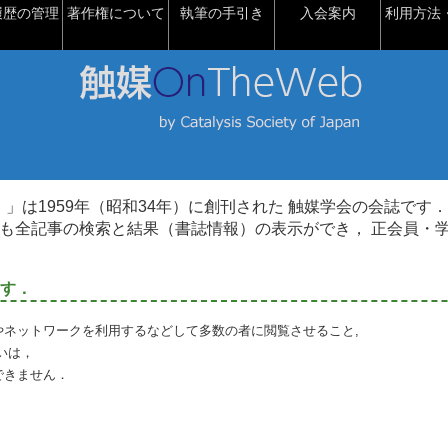
履歴の管理
著作権について
執筆の手引き
入会案内
利用方法・
talysis）」は1959年（昭和34年）に創刊された 触媒学会の会誌です．
も全記事の検索と結果（書誌情報）の表示ができ， 正会員・
す．
やネットワークを利用するなどして多数の者に閲覧させること,
いは，
できません．