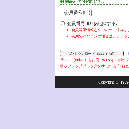
会員認証が必要です．
会員番号(ID):
会員番号(ID)を記録する.
会員認証情報をクッキーに保存し
共用のパソコンの場合は、チェッ
PDFダウンロード（222.3 KB）
iPhone（safari）をお使いの方は、
ポップアップブロックをoffにする方法は
Copyright (C) 1