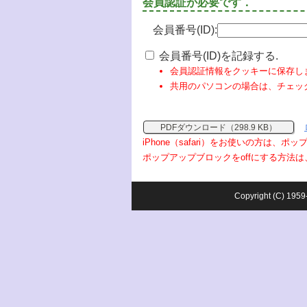
会員認証が必要です．
会員番号(ID):
会員番号(ID)を記録する.
会員認証情報をクッキーに保存し
共用のパソコンの場合は、チェッ
PDFダウンロード（298.9 KB）
iPhone（safari）をお使いの方は、
ポップアップブロックをoffにする方法は
Copyright (C) 1