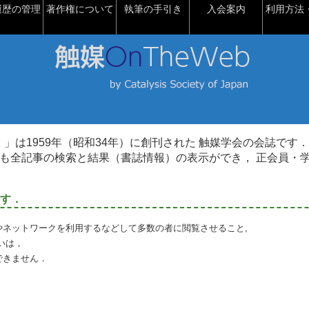
履歴の管理
著作権について
執筆の手引き
入会案内
利用方法・
talysis）」は1959年（昭和34年）に創刊された 触媒学会の会誌です．
も全記事の検索と結果（書誌情報）の表示ができ， 正会員・
す．
やネットワークを利用するなどして多数の者に閲覧させること,
いは，
できません．