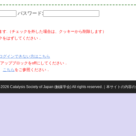
パスワード:
ます.（チェックを外した場合は、クッキーから削除します）
クをはずしてください．
ログインできない方はこちら
ポップアップブロックをoffにしてください．
、
こちら
をご参照ください．
959-2026 Catalysis Society of Japan (触媒学会) All rights reserved.｜本