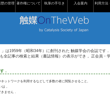
履歴の管理
著作権について
執筆の手引き
入会案内
利用方法・
talysis）」は1959年（昭和34年）に創刊された 触媒学会の会誌です．
も全記事の検索と結果（書誌情報）の表示ができ， 正会員・
す．
やネットワークを利用するなどして多数の者に閲覧させること,
いは，
できません．