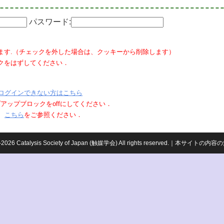
パスワード:
ます.（チェックを外した場合は、クッキーから削除します）
クをはずしてください．
ログインできない方はこちら
ポップアップブロックをoffにしてください．
、
こちら
をご参照ください．
959-2026 Catalysis Society of Japan (触媒学会) All rights reserved.｜本