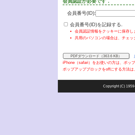
会員認証が必要です．
会員番号(ID):
会員番号(ID)を記録する.
会員認証情報をクッキーに保存し
共用のパソコンの場合は、チェッ
PDFダウンロード（363.6 KB）
iPhone（safari）をお使いの方は、
ポップアップブロックをoffにする方法は
Copyright (C) 1