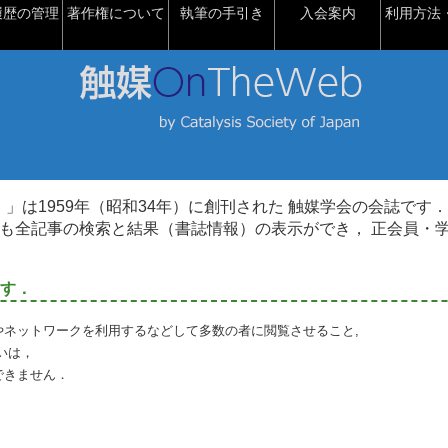
履歴の管理
著作権について
執筆の手引き
入会案内
利用方法・
talysis）」は1959年（昭和34年）に創刊された 触媒学会の会誌です．
も全記事の検索と結果（書誌情報）の表示ができ， 正会員・
す．
やネットワークを利用するなどして多数の者に閲覧させること,
いは，
できません．