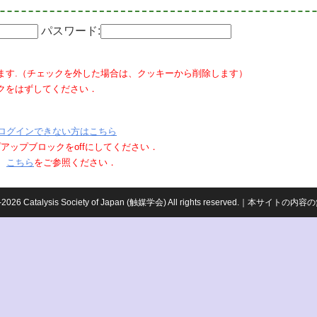
パスワード:
ます.（チェックを外した場合は、クッキーから削除します）
クをはずしてください．
ログインできない方はこちら
ポップアップブロックをoffにしてください．
、
こちら
をご参照ください．
959-2026 Catalysis Society of Japan (触媒学会) All rights reserved.｜本