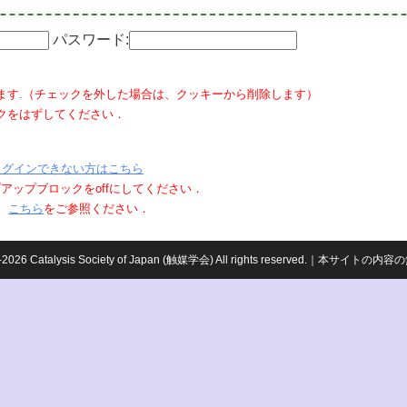
パスワード:
ます.（チェックを外した場合は、クッキーから削除します）
クをはずしてください．
ログインできない方はこちら
ポップアップブロックをoffにしてください．
、
こちら
をご参照ください．
959-2026 Catalysis Society of Japan (触媒学会) All rights reserved.｜本