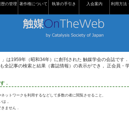
履歴の管理
著作権について
執筆の手引き
入会案内
利用方法・
talysis）」は1959年（昭和34年）に創刊された 触媒学会の会誌です．
も全記事の検索と結果（書誌情報）の表示ができ， 正会員・
す．
やネットワークを利用するなどして多数の者に閲覧させること,
いは，
できません．