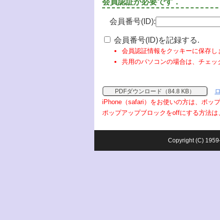
会員認証が必要です．
会員番号(ID):
会員番号(ID)を記録する.
会員認証情報をクッキーに保存し
共用のパソコンの場合は、チェッ
PDFダウンロード（84.8 KB）
iPhone（safari）をお使いの方は、
ポップアップブロックをoffにする方法は
Copyright (C) 1