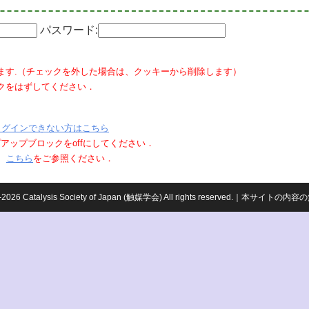
パスワード:
ます.（チェックを外した場合は、クッキーから削除します）
クをはずしてください．
ログインできない方はこちら
ポップアップブロックをoffにしてください．
、
こちら
をご参照ください．
959-2026 Catalysis Society of Japan (触媒学会) All rights reserved.｜本