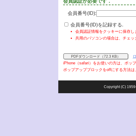
会員認証が必要です．
会員番号(ID):
会員番号(ID)を記録する.
会員認証情報をクッキーに保存し
共用のパソコンの場合は、チェッ
PDFダウンロード（72.3 KB）
iPhone（safari）をお使いの方は、
ポップアップブロックをoffにする方法は
Copyright (C) 1