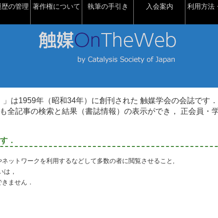
履歴の管理
著作権について
執筆の手引き
入会案内
利用方法・
talysis）」は1959年（昭和34年）に創刊された 触媒学会の会誌です．
も全記事の検索と結果（書誌情報）の表示ができ， 正会員・
す．
やネットワークを利用するなどして多数の者に閲覧させること,
いは，
できません．