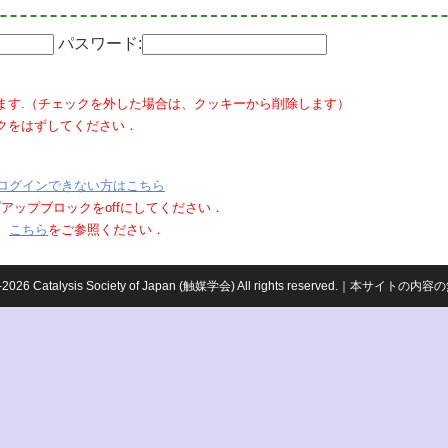
パスワード:
ます.（チェックを外した場合は、クッキーから削除します）
クをはずしてください．
ログインできない方はこちら
ポップアップブロックをoffにしてください．
、
こちら
をご参照ください．
959-2026 Catalysis Society of Japan (触媒学会) All rights reserved.｜本