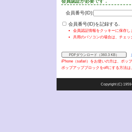
会員認証が必要です．
会員番号(ID):
会員番号(ID)を記録する.
会員認証情報をクッキーに保存し
共用のパソコンの場合は、チェッ
PDFダウンロード（360.3 KB）
iPhone（safari）をお使いの方は、
ポップアップブロックをoffにする方法は
Copyright (C) 1