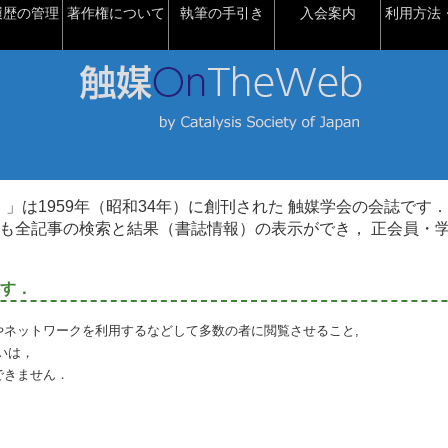
履歴の管理
著作権について
執筆の手引き
入会案内
利用方法・
talysis）」は1959年（昭和34年）に創刊された 触媒学会の会誌です．
も全記事の検索と結果（書誌情報）の表示ができ， 正会員・
す．
やネットワークを利用するなどして多数の者に閲覧させること,
いは，
できません．