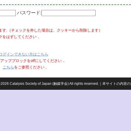
パスワード:
ます.（チェックを外した場合は、クッキーから削除します）
クをはずしてください．
ログインできない方はこちら
ポップアップブロックをoffにしてください．
、
こちら
をご参照ください．
959-2026 Catalysis Society of Japan (触媒学会) All rights reserved.｜本