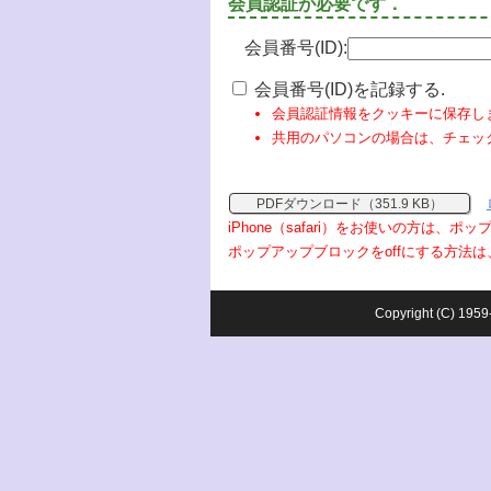
会員認証が必要です．
会員番号(ID):
会員番号(ID)を記録する.
会員認証情報をクッキーに保存し
共用のパソコンの場合は、チェッ
PDFダウンロード（351.9 KB）
iPhone（safari）をお使いの方は、
ポップアップブロックをoffにする方法は
Copyright (C) 1