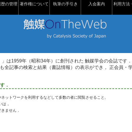
履歴の管理
著作権について
執筆の手引き
入会案内
利用方法・
talysis）」は1959年（昭和34年）に創刊された 触媒学会の会誌です．
も全記事の検索と結果（書誌情報）の表示ができ， 正会員・
す．
やネットワークを利用するなどして多数の者に閲覧させること,
いは，
できません．