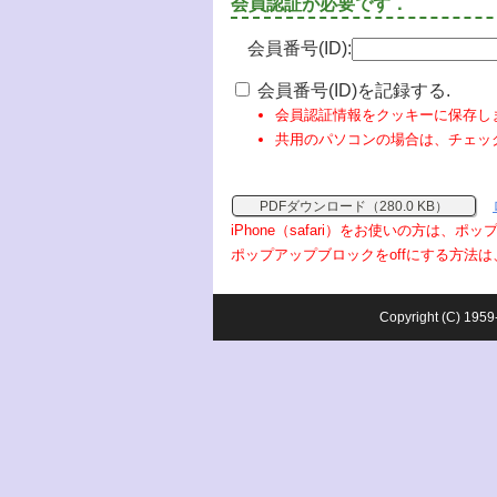
会員認証が必要です．
会員番号(ID):
会員番号(ID)を記録する.
会員認証情報をクッキーに保存し
共用のパソコンの場合は、チェッ
PDFダウンロード（280.0 KB）
iPhone（safari）をお使いの方は、
ポップアップブロックをoffにする方法は
Copyright (C) 1