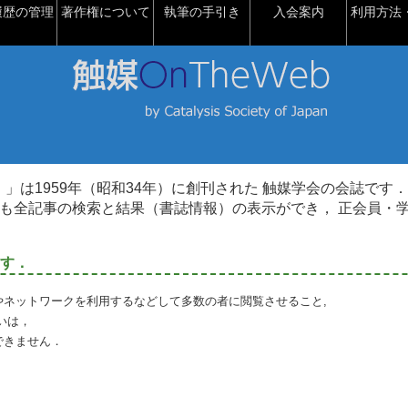
履歴の管理
著作権について
執筆の手引き
入会案内
利用方法・
talysis）」は1959年（昭和34年）に創刊された 触媒学会の会誌です．
も全記事の検索と結果（書誌情報）の表示ができ， 正会員・
す．
やネットワークを利用するなどして多数の者に閲覧させること,
いは，
できません．