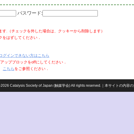
パスワード:
ます.（チェックを外した場合は、クッキーから削除します）
クをはずしてください．
ログインできない方はこちら
ポップアップブロックをoffにしてください．
、
こちら
をご参照ください．
959-2026 Catalysis Society of Japan (触媒学会) All rights reserved.｜本