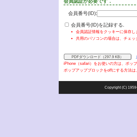
会員認証が必要です．
会員番号(ID):
会員番号(ID)を記録する.
会員認証情報をクッキーに保存し
共用のパソコンの場合は、チェッ
PDFダウンロード（297.9 KB）
iPhone（safari）をお使いの方は、
ポップアップブロックをoffにする方法は
Copyright (C) 1