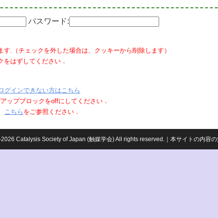
パスワード:
ます.（チェックを外した場合は、クッキーから削除します）
クをはずしてください．
ログインできない方はこちら
ポップアップブロックをoffにしてください．
、
こちら
をご参照ください．
959-2026 Catalysis Society of Japan (触媒学会) All rights reserved.｜本