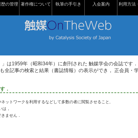
履歴の管理
著作権について
執筆の手引き
入会案内
利用方法・
talysis）」は1959年（昭和34年）に創刊された 触媒学会の会誌です．
も全記事の検索と結果（書誌情報）の表示ができ， 正会員・
す．
やネットワークを利用するなどして多数の者に閲覧させること,
いは，
できません．