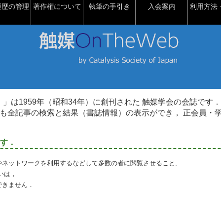
履歴の管理
著作権について
執筆の手引き
入会案内
利用方法・
talysis）」は1959年（昭和34年）に創刊された 触媒学会の会誌です．
も全記事の検索と結果（書誌情報）の表示ができ， 正会員・
す．
やネットワークを利用するなどして多数の者に閲覧させること,
いは，
できません．