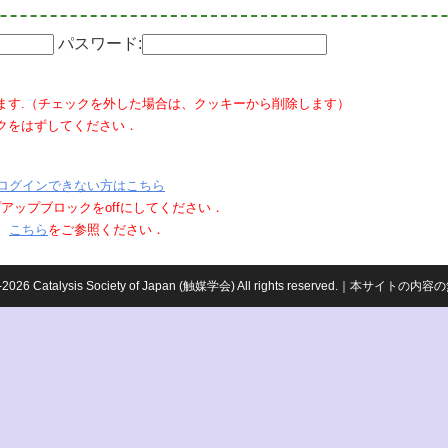
パスワード:
ます.（チェックを外した場合は、クッキーから削除します）
クをはずしてください．
ログインできない方はこちら
ポップアップブロックをoffにしてください．
、
こちら
をご参照ください．
959-2026 Catalysis Society of Japan (触媒学会) All rights reserved.｜本