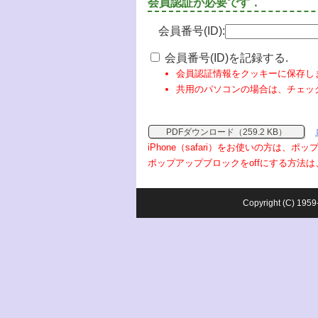
会員認証が必要です．
会員番号(ID):
会員番号(ID)を記録する.
会員認証情報をクッキーに保存し
共用のパソコンの場合は、チェッ
PDFダウンロード（259.2 KB）
iPhone（safari）をお使いの方は、
ポップアップブロックをoffにする方法は
Copyright (C) 1