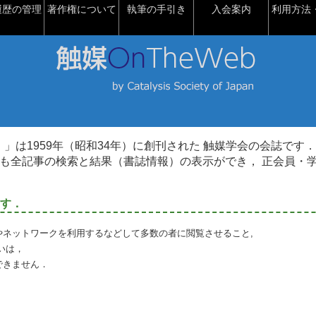
履歴の管理
著作権について
執筆の手引き
入会案内
利用方法・
talysis）」は1959年（昭和34年）に創刊された 触媒学会の会誌です．
も全記事の検索と結果（書誌情報）の表示ができ， 正会員・
す．
やネットワークを利用するなどして多数の者に閲覧させること,
いは，
できません．