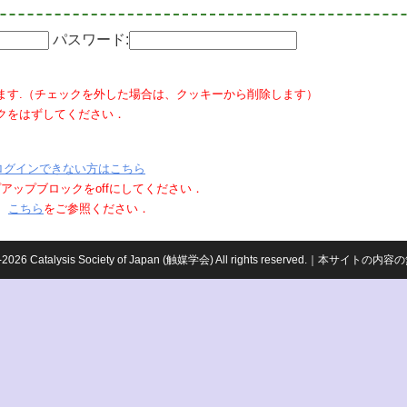
パスワード:
ます.（チェックを外した場合は、クッキーから削除します）
クをはずしてください．
ログインできない方はこちら
ポップアップブロックをoffにしてください．
、
こちら
をご参照ください．
959-2026 Catalysis Society of Japan (触媒学会) All rights reserved.｜本