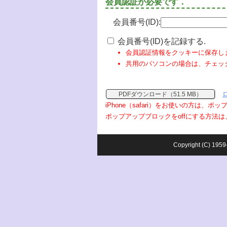
会員認証が必要です．
会員番号(ID):
会員番号(ID)を記録する.
会員認証情報をクッキーに保存し
共用のパソコンの場合は、チェッ
PDFダウンロード（51.5 MB）
iPhone（safari）をお使いの方は、
ポップアップブロックをoffにする方法は
Copyright (C) 1