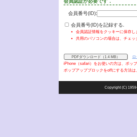
会員認証が必要です．
会員番号(ID):
会員番号(ID)を記録する.
会員認証情報をクッキーに保存し
共用のパソコンの場合は、チェッ
ロ
PDFダウンロード（1.4 MB）
iPhone（safari）をお使いの方は、
ポップアップブロックをoffにする方法は
Copyright (C) 1