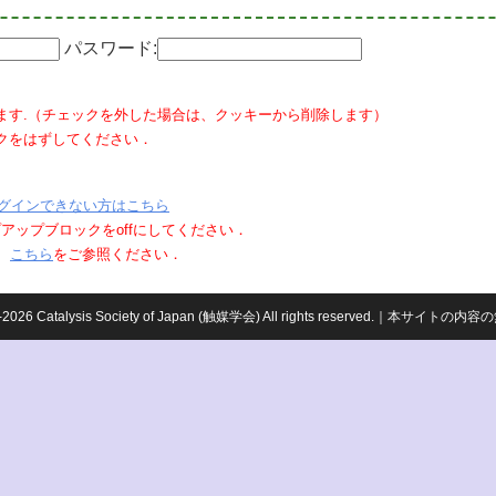
パスワード:
ます.（チェックを外した場合は、クッキーから削除します）
クをはずしてください．
グインできない方はこちら
ポップアップブロックをoffにしてください．
、
こちら
をご参照ください．
959-2026 Catalysis Society of Japan (触媒学会) All rights reserved.｜本