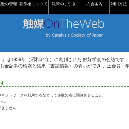
履歴の管理
著作権について
執筆の手引き
入会案内
利用方法・
talysis）」は1959年（昭和34年）に創刊された 触媒学会の会誌です．
も全記事の検索と結果（書誌情報）の表示ができ， 正会員・
す．
やネットワークを利用するなどして多数の者に閲覧させること,
いは，
できません．