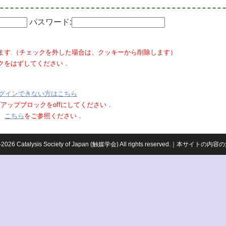
パスワード:
ます.（チェックを外した場合は、クッキーから削除します）
クをはずしてください．
グインできない方はこちら
ポップアップブロックをoffにしてください．
、
こちら
をご参照ください．
959-2026 Catalysis Society of Japan (触媒学会) All rights reserved.｜本