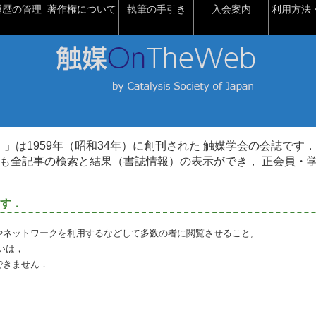
履歴の管理
著作権について
執筆の手引き
入会案内
利用方法・
talysis）」は1959年（昭和34年）に創刊された 触媒学会の会誌です．
も全記事の検索と結果（書誌情報）の表示ができ， 正会員・
す．
やネットワークを利用するなどして多数の者に閲覧させること,
いは，
できません．