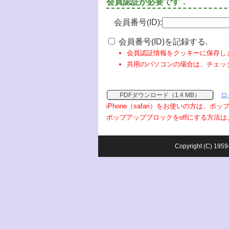
会員認証が必要です．
会員番号(ID):
会員番号(ID)を記録する.
会員認証情報をクッキーに保存し
共用のパソコンの場合は、チェッ
ロ
PDFダウンロード（1.4 MB）
iPhone（safari）をお使いの方は、
ポップアップブロックをoffにする方法は
Copyright (C) 1