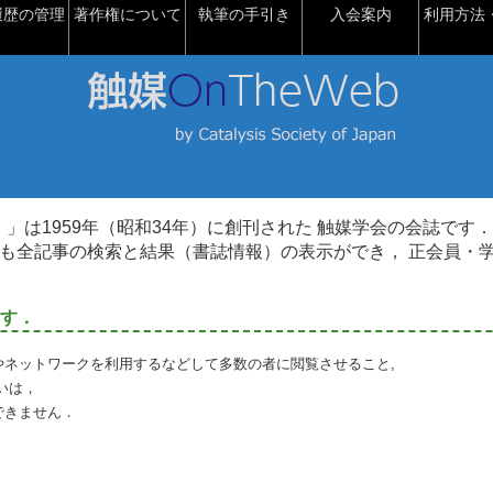
履歴の管理
著作権について
執筆の手引き
入会案内
利用方法・
talysis）」は1959年（昭和34年）に創刊された 触媒学会の会誌です．
も全記事の検索と結果（書誌情報）の表示ができ， 正会員・
す．
やネットワークを利用するなどして多数の者に閲覧させること,
いは，
できません．