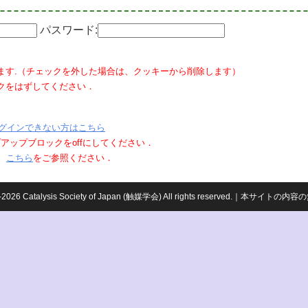
パスワード:
ます.（チェックを外した場合は、クッキーから削除します）
クをはずしてください．
グインできない方はこちら
ポップアップブロックをoffにしてください．
、
こちら
をご参照ください．
959-2026 Catalysis Society of Japan (触媒学会) All rights reserved.｜本