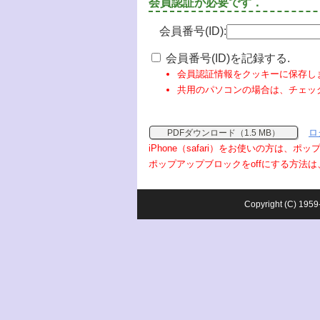
会員認証が必要です．
会員番号(ID):
会員番号(ID)を記録する.
会員認証情報をクッキーに保存し
共用のパソコンの場合は、チェッ
ロ
PDFダウンロード（1.5 MB）
iPhone（safari）をお使いの方は、
ポップアップブロックをoffにする方法は
Copyright (C) 1