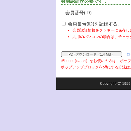
会員認証が必要です．
会員番号(ID):
会員番号(ID)を記録する.
会員認証情報をクッキーに保存し
共用のパソコンの場合は、チェッ
ロ
PDFダウンロード（1.4 MB）
iPhone（safari）をお使いの方は、
ポップアップブロックをoffにする方法は
Copyright (C) 1