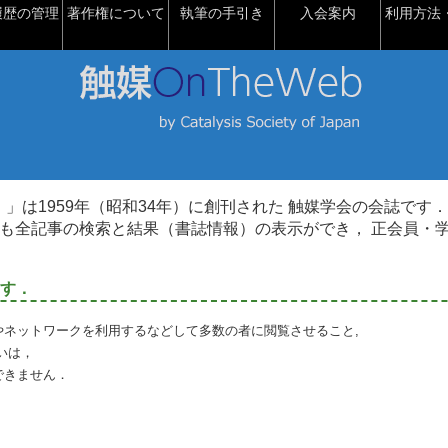
履歴の管理
著作権について
執筆の手引き
入会案内
利用方法・
talysis）」は1959年（昭和34年）に創刊された 触媒学会の会誌です．
も全記事の検索と結果（書誌情報）の表示ができ， 正会員・
す．
やネットワークを利用するなどして多数の者に閲覧させること,
いは，
できません．