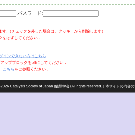
パスワード:
ます.（チェックを外した場合は、クッキーから削除します）
クをはずしてください．
グインできない方はこちら
ポップアップブロックをoffにしてください．
、
こちら
をご参照ください．
959-2026 Catalysis Society of Japan (触媒学会) All rights reserved.｜本