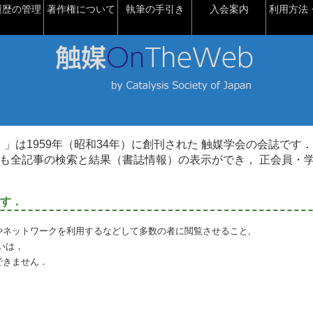
履歴の管理
著作権について
執筆の手引き
入会案内
利用方法・
talysis）」は1959年（昭和34年）に創刊された 触媒学会の会誌です．
も全記事の検索と結果（書誌情報）の表示ができ， 正会員・
す．
やネットワークを利用するなどして多数の者に閲覧させること,
いは，
できません．