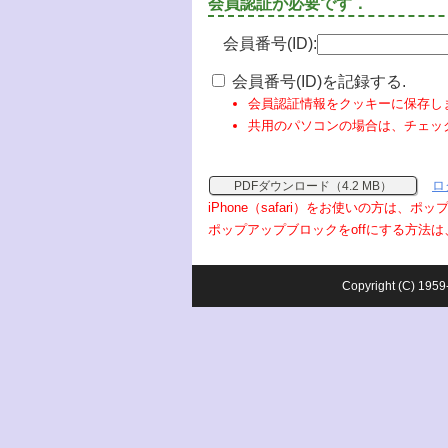
会員認証が必要です．
会員番号(ID):
会員番号(ID)を記録する.
会員認証情報をクッキーに保存し
共用のパソコンの場合は、チェッ
ロ
PDFダウンロード（4.2 MB）
iPhone（safari）をお使いの方は、
ポップアップブロックをoffにする方法は
Copyright (C) 1