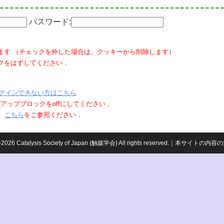
パスワード:
ます.（チェックを外した場合は、クッキーから削除します）
クをはずしてください．
グインできない方はこちら
ポップアップブロックをoffにしてください．
、
こちら
をご参照ください．
959-2026 Catalysis Society of Japan (触媒学会) All rights reserved.｜本