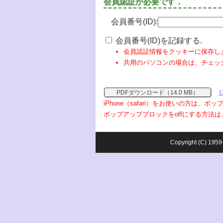
会員認証が必要です．
会員番号(ID):
会員番号(ID)を記録する.
会員認証情報をクッキーに保存し
共用のパソコンの場合は、チェッ
PDFダウンロード（14.0 MB）
iPhone（safari）をお使いの方は、
ポップアップブロックをoffにする方法は
Copyright (C) 1