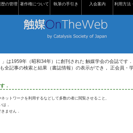
履歴の管理
著作権について
執筆の手引き
入会案内
利用方法・
talysis）」は1959年（昭和34年）に創刊された 触媒学会の会誌です．
も全記事の検索と結果（書誌情報）の表示ができ， 正会員・
す．
やネットワークを利用するなどして多数の者に閲覧させること,
いは，
できません．