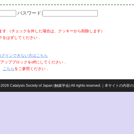
パスワード:
ます.（チェックを外した場合は、クッキーから削除します）
クをはずしてください．
ログインできない方はこちら
ポップアップブロックをoffにしてください．
、
こちら
をご参照ください．
959-2026 Catalysis Society of Japan (触媒学会) All rights reserved.｜本