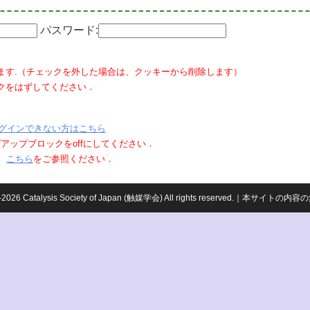
パスワード:
ます.（チェックを外した場合は、クッキーから削除します）
クをはずしてください．
グインできない方はこちら
ポップアップブロックをoffにしてください．
、
こちら
をご参照ください．
959-2026 Catalysis Society of Japan (触媒学会) All rights reserved.｜本