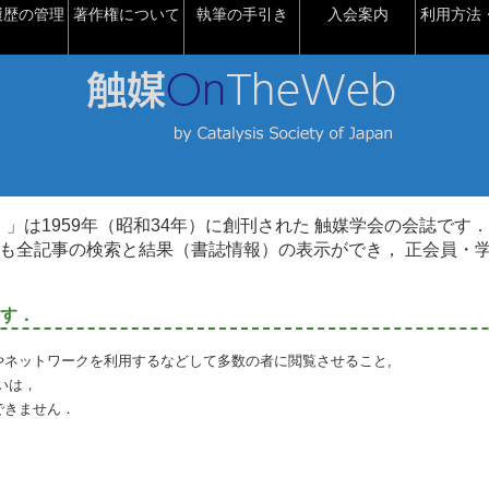
履歴の管理
著作権について
執筆の手引き
入会案内
利用方法・
talysis）」は1959年（昭和34年）に創刊された 触媒学会の会誌です．
も全記事の検索と結果（書誌情報）の表示ができ， 正会員・
す．
やネットワークを利用するなどして多数の者に閲覧させること,
いは，
できません．