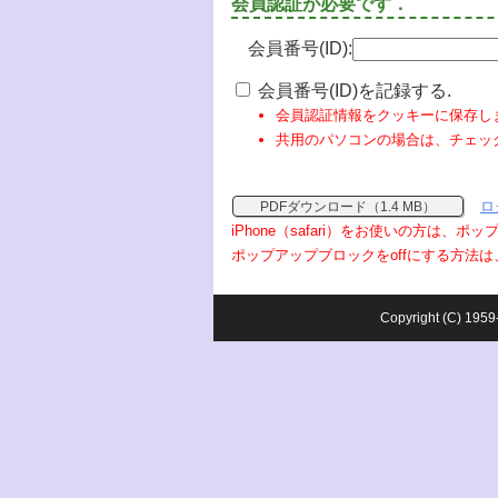
会員認証が必要です．
会員番号(ID):
会員番号(ID)を記録する.
会員認証情報をクッキーに保存し
共用のパソコンの場合は、チェッ
ロ
PDFダウンロード（1.4 MB）
iPhone（safari）をお使いの方は、
ポップアップブロックをoffにする方法は
Copyright (C) 1