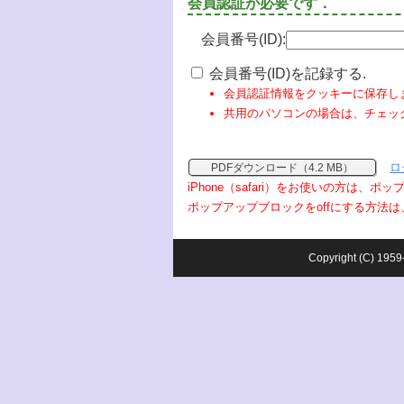
会員認証が必要です．
会員番号(ID):
会員番号(ID)を記録する.
会員認証情報をクッキーに保存し
共用のパソコンの場合は、チェッ
ロ
PDFダウンロード（4.2 MB）
iPhone（safari）をお使いの方は、
ポップアップブロックをoffにする方法は
Copyright (C) 1