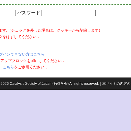
パスワード:
ます.（チェックを外した場合は、クッキーから削除します）
クをはずしてください．
グインできない方はこちら
ポップアップブロックをoffにしてください．
、
こちら
をご参照ください．
959-2026 Catalysis Society of Japan (触媒学会) All rights reserved.｜本