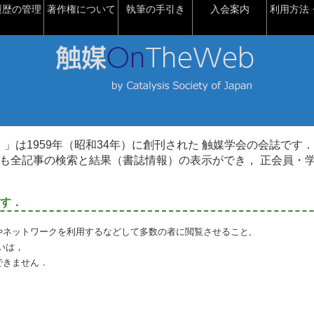
履歴の管理
著作権について
執筆の手引き
入会案内
利用方法・
talysis）」は1959年（昭和34年）に創刊された 触媒学会の会誌です．
も全記事の検索と結果（書誌情報）の表示ができ， 正会員・
す．
やネットワークを利用するなどして多数の者に閲覧させること,
いは，
できません．