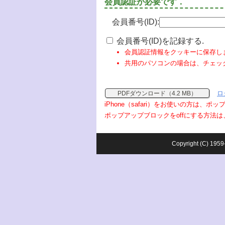
会員認証が必要です．
会員番号(ID):
会員番号(ID)を記録する.
会員認証情報をクッキーに保存し
共用のパソコンの場合は、チェッ
ロ
PDFダウンロード（4.2 MB）
iPhone（safari）をお使いの方は、
ポップアップブロックをoffにする方法は
Copyright (C) 1