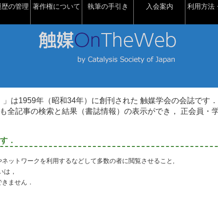
履歴の管理
著作権について
執筆の手引き
入会案内
利用方法・
talysis）」は1959年（昭和34年）に創刊された 触媒学会の会誌です．
も全記事の検索と結果（書誌情報）の表示ができ， 正会員・
す．
やネットワークを利用するなどして多数の者に閲覧させること,
いは，
できません．