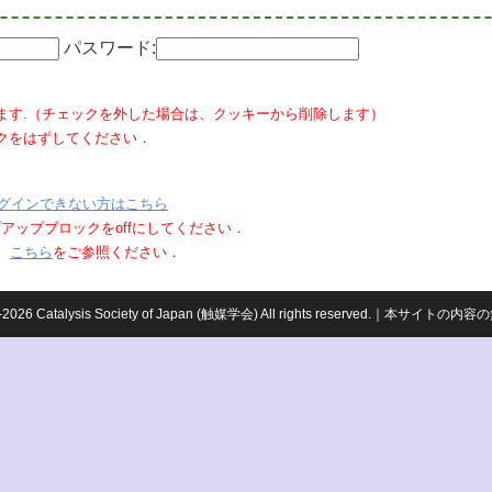
パスワード:
ます.（チェックを外した場合は、クッキーから削除します）
クをはずしてください．
グインできない方はこちら
ポップアップブロックをoffにしてください．
、
こちら
をご参照ください．
959-2026 Catalysis Society of Japan (触媒学会) All rights reserved.｜本