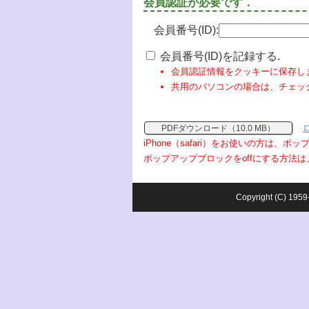
会員認証が必要です．
会員番号(ID):
会員番号(ID)を記録する.
会員認証情報をクッキーに保存し
共用のパソコンの場合は、チェッ
PDFダウンロード（10.0 MB）
iPhone（safari）をお使いの方は、
ポップアップブロックをoffにする方法は
Copyright (C) 1