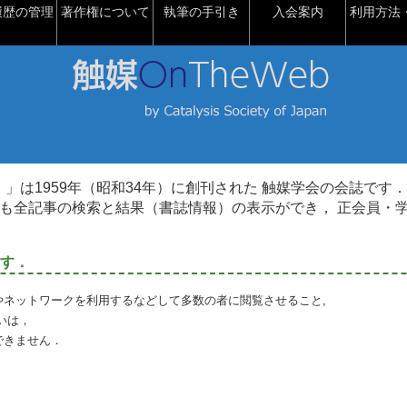
履歴の管理
著作権について
執筆の手引き
入会案内
利用方法・
talysis）」は1959年（昭和34年）に創刊された 触媒学会の会誌です．
も全記事の検索と結果（書誌情報）の表示ができ， 正会員・
す．
やネットワークを利用するなどして多数の者に閲覧させること,
いは，
できません．