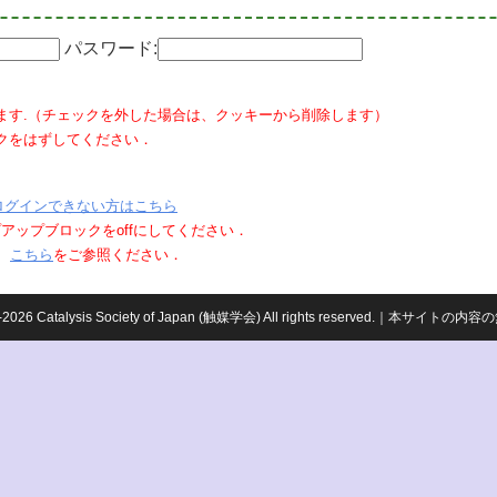
パスワード:
ます.（チェックを外した場合は、クッキーから削除します）
クをはずしてください．
ログインできない方はこちら
ポップアップブロックをoffにしてください．
、
こちら
をご参照ください．
959-2026 Catalysis Society of Japan (触媒学会) All rights reserved.｜本