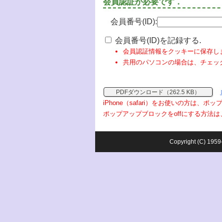
会員認証が必要です．
会員番号(ID):
会員番号(ID)を記録する.
会員認証情報をクッキーに保存し
共用のパソコンの場合は、チェッ
PDFダウンロード（262.5 KB）
iPhone（safari）をお使いの方は、
ポップアップブロックをoffにする方法は
Copyright (C) 1