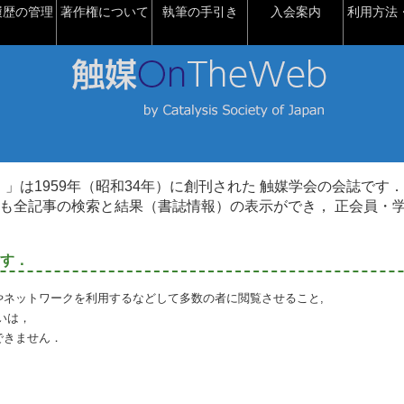
履歴の管理
著作権について
執筆の手引き
入会案内
利用方法・
talysis）」は1959年（昭和34年）に創刊された 触媒学会の会誌です．
も全記事の検索と結果（書誌情報）の表示ができ， 正会員・
す．
やネットワークを利用するなどして多数の者に閲覧させること,
いは，
できません．