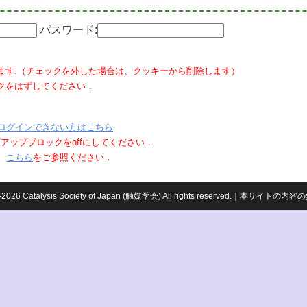
パスワード:
ます.（チェックを外した場合は、クッキーから削除します）
クをはずしてください．
ログインできない方はこちら
ポップアップブロックをoffにしてください．
、
こちら
をご参照ください．
959-2026 Catalysis Society of Japan (触媒学会) All rights reserved.｜本