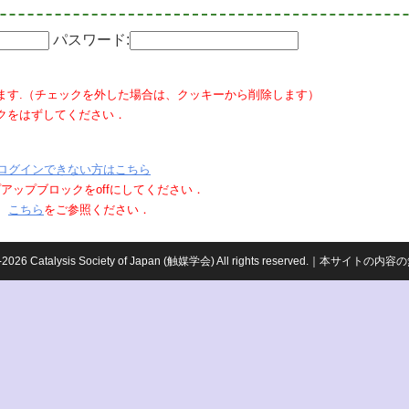
パスワード:
ます.（チェックを外した場合は、クッキーから削除します）
クをはずしてください．
ログインできない方はこちら
ポップアップブロックをoffにしてください．
、
こちら
をご参照ください．
959-2026 Catalysis Society of Japan (触媒学会) All rights reserved.｜本