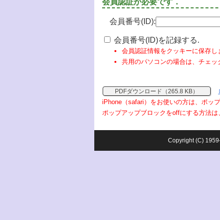
会員認証が必要です．
会員番号(ID):
会員番号(ID)を記録する.
会員認証情報をクッキーに保存し
共用のパソコンの場合は、チェッ
PDFダウンロード（265.8 KB）
iPhone（safari）をお使いの方は、
ポップアップブロックをoffにする方法は
Copyright (C) 1