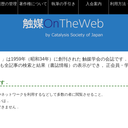
履歴の管理
著作権について
執筆の手引き
入会案内
利用方法・
talysis）」は1959年（昭和34年）に創刊された 触媒学会の会誌です．
も全記事の検索と結果（書誌情報）の表示ができ， 正会員・
す．
やネットワークを利用するなどして多数の者に閲覧させること,
いは，
できません．