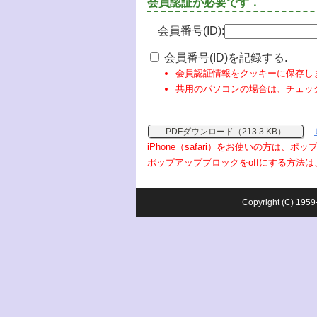
会員認証が必要です．
会員番号(ID):
会員番号(ID)を記録する.
会員認証情報をクッキーに保存し
共用のパソコンの場合は、チェッ
PDFダウンロード（213.3 KB）
iPhone（safari）をお使いの方は、
ポップアップブロックをoffにする方法は
Copyright (C) 1