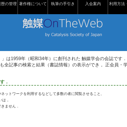
履歴の管理
著作権について
執筆の手引き
入会案内
利用方法・
talysis）」は1959年（昭和34年）に創刊された 触媒学会の会誌です．
も全記事の検索と結果（書誌情報）の表示ができ， 正会員・
す．
やネットワークを利用するなどして多数の者に閲覧させること,
いは，
できません．