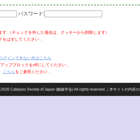
パスワード:
ます.（チェックを外した場合は、クッキーから削除します）
クをはずしてください．
ログインできない方はこちら
ポップアップブロックをoffにしてください．
、
こちら
をご参照ください．
959-2026 Catalysis Society of Japan (触媒学会) All rights reserved.｜本