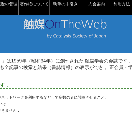
履歴の管理
著作権について
執筆の手引き
入会案内
利用方法・
talysis）」は1959年（昭和34年）に創刊された 触媒学会の会誌です．
も全記事の検索と結果（書誌情報）の表示ができ， 正会員・
す．
やネットワークを利用するなどして多数の者に閲覧させること,
いは，
できません．