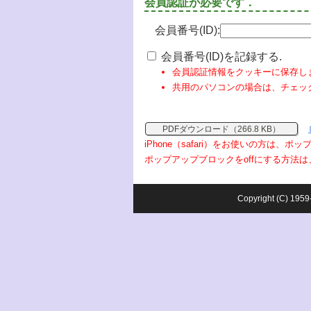
会員認証が必要です．
会員番号(ID):
会員番号(ID)を記録する.
会員認証情報をクッキーに保存し
共用のパソコンの場合は、チェッ
PDFダウンロード（266.8 KB）
iPhone（safari）をお使いの方は、
ポップアップブロックをoffにする方法は
Copyright (C) 1