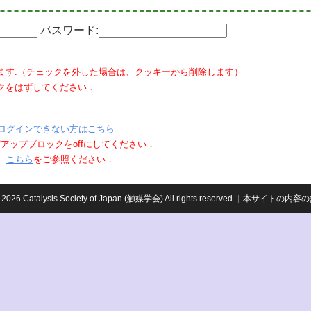
パスワード:
ます.（チェックを外した場合は、クッキーから削除します）
クをはずしてください．
ログインできない方はこちら
ポップアップブロックをoffにしてください．
、
こちら
をご参照ください．
959-2026 Catalysis Society of Japan (触媒学会) All rights reserved.｜本