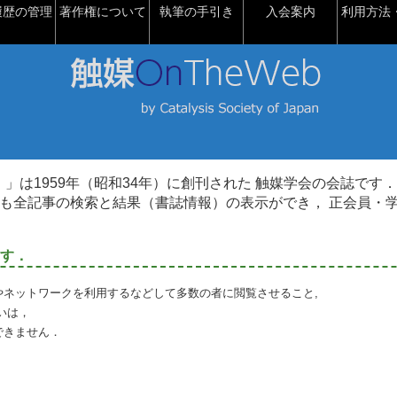
履歴の管理
著作権について
執筆の手引き
入会案内
利用方法・
talysis）」は1959年（昭和34年）に創刊された 触媒学会の会誌です．
も全記事の検索と結果（書誌情報）の表示ができ， 正会員・
す．
やネットワークを利用するなどして多数の者に閲覧させること,
いは，
できません．