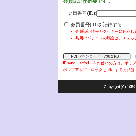
会員認証が必要です．
会員番号(ID):
会員番号(ID)を記録する.
会員認証情報をクッキーに保存し
共用のパソコンの場合は、チェッ
PDFダウンロード（738.2 KB）
iPhone（safari）をお使いの方は、
ポップアップブロックをoffにする方法は
Copyright (C) 1