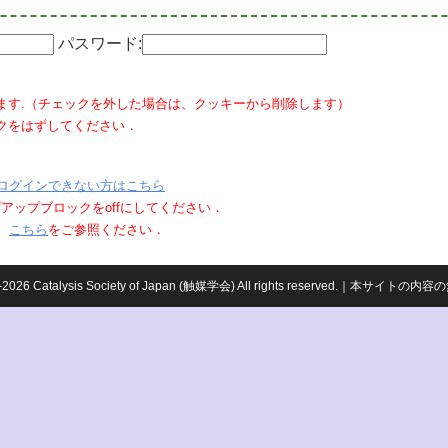
パスワード:
ます.（チェックを外した場合は、クッキーから削除します）
クをはずしてください．
ログインできない方はこちら
ポップアップブロックをoffにしてください．
、
こちら
をご参照ください．
959-2026 Catalysis Society of Japan (触媒学会) All rights reserved.｜本