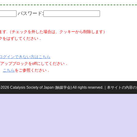
パスワード:
ます.（チェックを外した場合は、クッキーから削除します）
クをはずしてください．
ログインできない方はこちら
ポップアップブロックをoffにしてください．
、
こちら
をご参照ください．
959-2026 Catalysis Society of Japan (触媒学会) All rights reserved.｜本