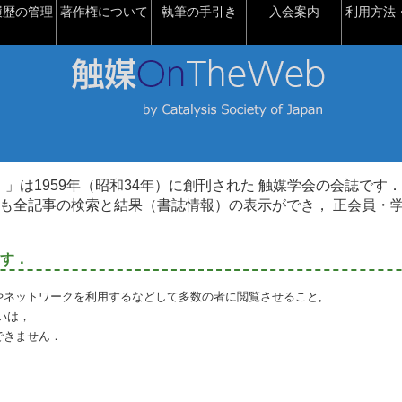
履歴の管理
著作権について
執筆の手引き
入会案内
利用方法・
talysis）」は1959年（昭和34年）に創刊された 触媒学会の会誌です．
も全記事の検索と結果（書誌情報）の表示ができ， 正会員・
す．
やネットワークを利用するなどして多数の者に閲覧させること,
いは，
できません．