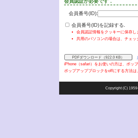
会員認証が必要です．
会員番号(ID):
会員番号(ID)を記録する.
会員認証情報をクッキーに保存し
共用のパソコンの場合は、チェッ
PDFダウンロード（922.0 KB）
iPhone（safari）をお使いの方は、
ポップアップブロックをoffにする方法は
Copyright (C) 1