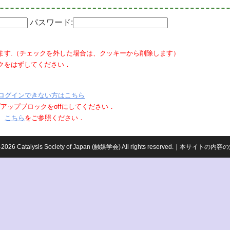
パスワード:
ます.（チェックを外した場合は、クッキーから削除します）
クをはずしてください．
ログインできない方はこちら
ポップアップブロックをoffにしてください．
、
こちら
をご参照ください．
959-2026 Catalysis Society of Japan (触媒学会) All rights reserved.｜本