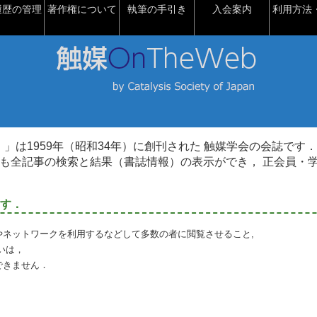
履歴の管理
著作権について
執筆の手引き
入会案内
利用方法・
talysis）」は1959年（昭和34年）に創刊された 触媒学会の会誌です．
も全記事の検索と結果（書誌情報）の表示ができ， 正会員・
す．
やネットワークを利用するなどして多数の者に閲覧させること,
いは，
できません．