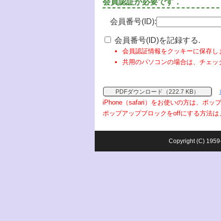
会員認証が必要です．
会員番号(ID):
会員番号(ID)を記録する.
会員認証情報をクッキーに保存し
共用のパソコンの場合は、チェッ
PDFダウンロード（222.7 KB）
iPhone（safari）をお使いの方は、
ポップアップブロックをoffにする方法は
Copyright (C) 1