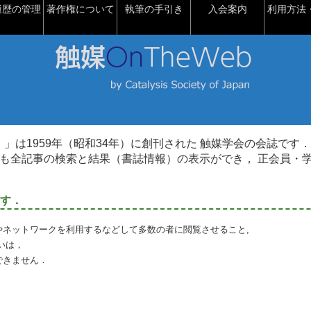
履歴の管理
著作権について
執筆の手引き
入会案内
利用方法・
talysis）」は1959年（昭和34年）に創刊された 触媒学会の会誌です．
も全記事の検索と結果（書誌情報）の表示ができ， 正会員・
す．
やネットワークを利用するなどして多数の者に閲覧させること,
いは，
できません．