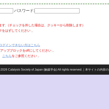
パスワード:
ます.（チェックを外した場合は、クッキーから削除します）
クをはずしてください．
ログインできない方はこちら
ポップアップブロックをoffにしてください．
、
こちら
をご参照ください．
959-2026 Catalysis Society of Japan (触媒学会) All rights reserved.｜本