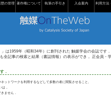
履歴の管理
著作権について
執筆の手引き
入会案内
利用方法・
talysis）」は1959年（昭和34年）に創刊された 触媒学会の会誌です．
も全記事の検索と結果（書誌情報）の表示ができ， 正会員・
す．
やネットワークを利用するなどして多数の者に閲覧させること,
いは，
できません．