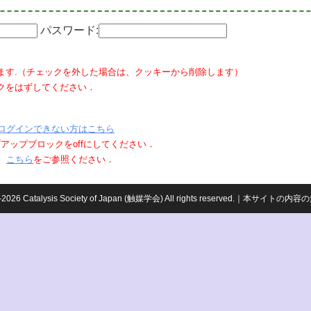
パスワード:
ます.（チェックを外した場合は、クッキーから削除します）
クをはずしてください．
ログインできない方はこちら
ポップアップブロックをoffにしてください．
、
こちら
をご参照ください．
959-2026 Catalysis Society of Japan (触媒学会) All rights reserved.｜本