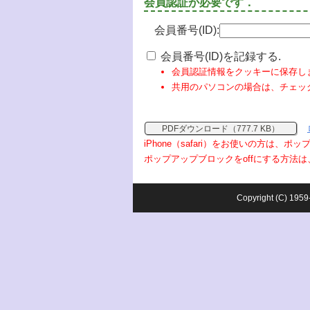
会員認証が必要です．
会員番号(ID):
会員番号(ID)を記録する.
会員認証情報をクッキーに保存し
共用のパソコンの場合は、チェッ
PDFダウンロード（777.7 KB）
iPhone（safari）をお使いの方は、
ポップアップブロックをoffにする方法は
Copyright (C) 1